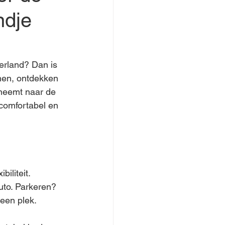
ndje
erland? Dan is 
nen, ontdekken 
eneemt naar de 
comfortabel en 
iliteit. 
uto. Parkeren? 
 een plek.