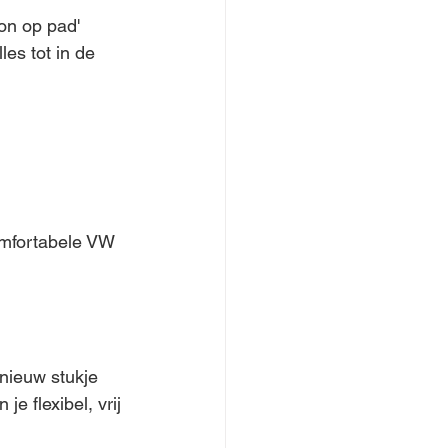
on op pad' 
es tot in de 
comfortabele VW 
 nieuw stukje 
 flexibel, vrij 