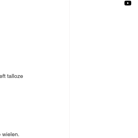
t talloze 
p wielen.