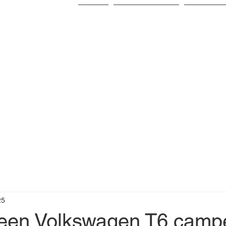
Home
Tarieven en info
Beschikba
25
en Volkswagen T6 camp