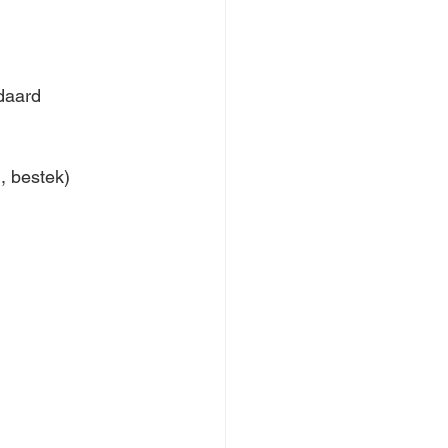
daard 
, bestek)