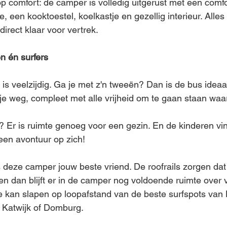
 op comfort: de camper is volledig uitgerust met een comf
 een kooktoestel, koelkastje en gezellig interieur. Alles 
 direct klaar voor vertrek.
en én surfers
 veelzijdig. Ga je met z'n tweeën? Dan is de bus ideaa
 weg, compleet met alle vrijheid om te gaan staan waar 
 Er is ruimte genoeg voor een gezin. En de kinderen vi
een avontuur op zich!
s deze camper jouw beste vriend. De roofrails zorgen dat
n dan blijft er in de camper nog voldoende ruimte over v
e kan slapen op loopafstand van de beste surfspots van 
 Katwijk of Domburg.