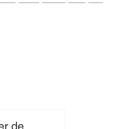
arheid
Contact
Over ons
Foto's
Blog
er de